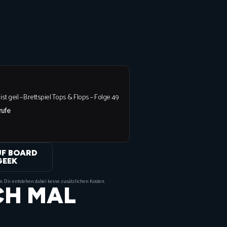
 ist geil – Brettspiel Tops & Flops – Folge 49
rufe
UF BOARD
GEEK
on. Dir entstehen dabei keine zusätzlichen Kosten.
CH MAL