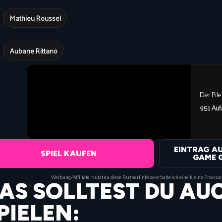

Mathieu Roussel

Aubane Rittano
Der Pile
951 Auf
EINTRAG A
SPIEL KAUFEN
GAME 
Werbung/Affiliate: Nutzt du diese Partnerlinks so erhalte ich eine kleine Provisi
AS SOLLTEST DU AU
PIELEN: