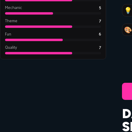
Mechanic
5

Theme
7

Fun
6
Quality
7
D
S