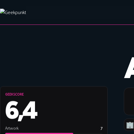
GEEKSCORE
6,4

Artwork
7