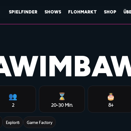
SPIELFINDER
SHOWS
FLOHMARKT
SHOP
ÜB
AWIMBA
👥
⌛
🎂
2
20–30 Min.
8+

Explor8
Game Factory