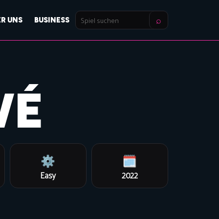
⌕
ER UNS
BUSINESS
Spiel
suchen
WÉ
⚙️
🗓️
Easy
2022