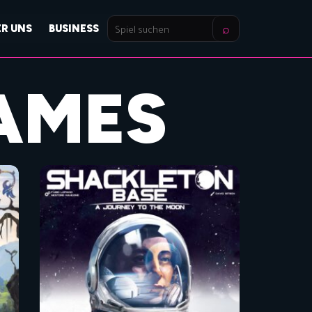
⌕
ER UNS
BUSINESS
Spiel
suchen
AMES