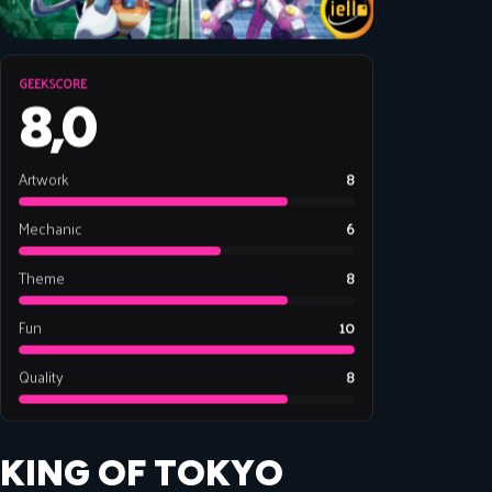
GEEKSCORE
8,0
Artwork
8
Mechanic
6
Theme
8
Fun
10
Quality
8
KING OF TOKYO