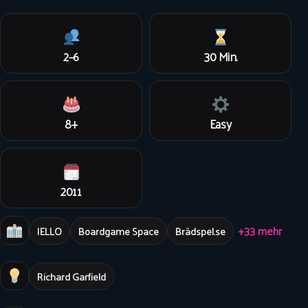
2–6
30 Min.
8+
Easy
2011
+33 mehr
IELLO
Boardgame Space
Brädspel.se
Richard Garfield