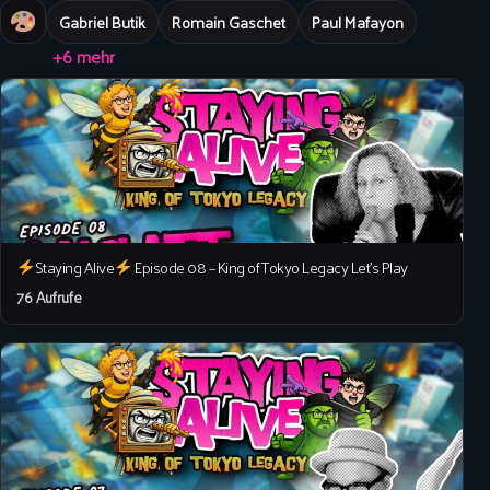
Gabriel Butik
Romain Gaschet
Paul Mafayon
+6 mehr
Staying Alive
Episode 08 – King of Tokyo Legacy Let’s Play
76 Aufrufe