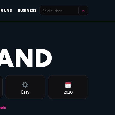
⌕
ER UNS
BUSINESS
Spiel
suchen
LAND
Easy
2020
ehr