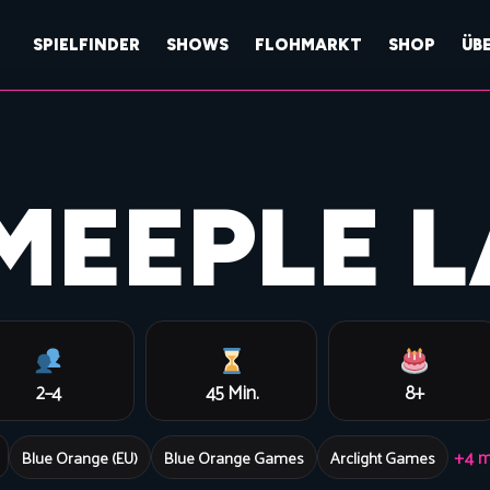
SPIELFINDER
SHOWS
FLOHMARKT
SHOP
ÜB
MEEPLE 
2–4
45 Min.
8+
+4 m
Blue Orange (EU)
Blue Orange Games
Arclight Games