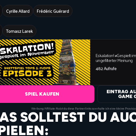
Cyrille Allard
Frédéric Guérard
Tomasz Larek
Eskalation! #Gespielt im
ungefilterter Meinung
482 Aufrufe
EINTRAG A
SPIEL KAUFEN
GAME 
Werbung/Affiliate: Nutzt du diese Partnerlinks so erhalte ich eine kleine Provisi
AS SOLLTEST DU AU
PIELEN: