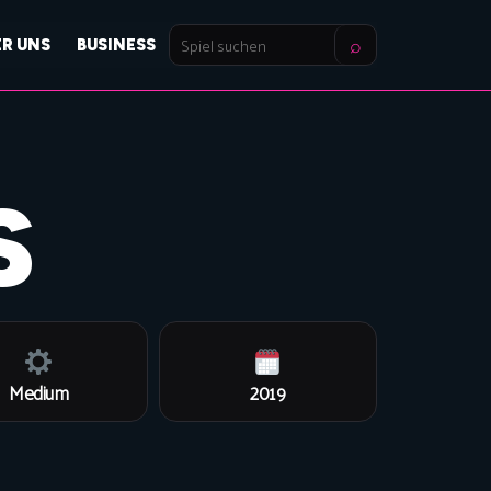
⌕
ER UNS
BUSINESS
Spiel
suchen
S
Medium
2019