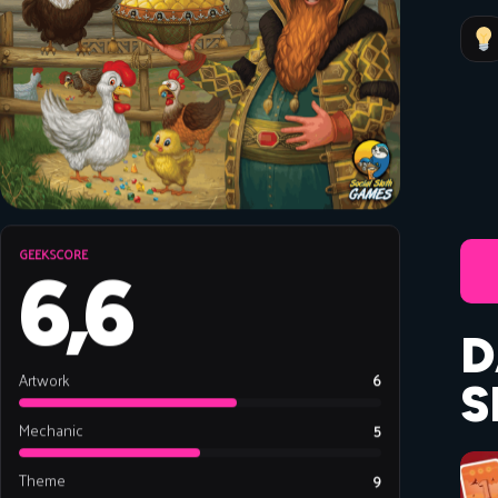
GEEKSCORE
6,6
D
Artwork
6
S
Mechanic
5
Theme
9