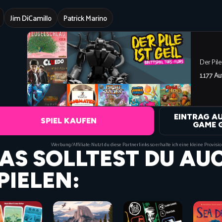
Jim DiCamillo
Patrick Marino
Der Pile
1.177 Au
EINTRAG A
SPIEL KAUFEN
GAME 
Werbung/Affiliate: Nutzt du diese Partnerlinks so erhalte ich eine kleine Provisi
AS SOLLTEST DU AU
PIELEN: