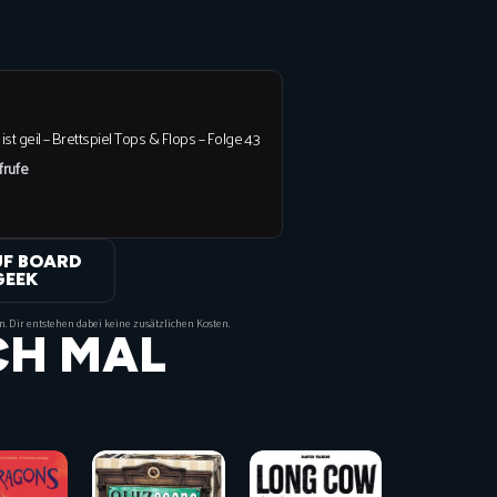
 ist geil – Brettspiel Tops & Flops – Folge 43
frufe
UF BOARD
GEEK
on. Dir entstehen dabei keine zusätzlichen Kosten.
CH MAL