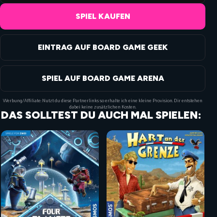
SPIEL KAUFEN
EINTRAG AUF BOARD GAME GEEK
SPIEL AUF BOARD GAME ARENA
Werbung/Affiliate: Nutzt du diese Partnerlinks so erhalte ich eine kleine Provision. Dir entstehen
dabei keine zusätzlichen Kosten.
DAS SOLLTEST DU AUCH MAL SPIELEN: