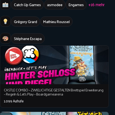
+16 mehr
Catch Up Games
asmodee
Engames
Grégory Grard
Mathieu Roussel
Stéphane Escapa
CASTLE COMBO – ZWIELICHTIGE GESTALTEN Brettspiel Erweiterung
– Regeln & Let’s Play – Boardgamearena
1.099 Aufrufe