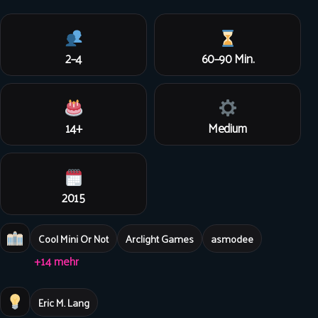
2–4
60–90 Min.
14+
Medium
2015
Cool Mini Or Not
Arclight Games
asmodee
+14 mehr
Eric M. Lang