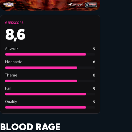
GEEKSCORE
8,6
Artwork
9
Mechanic
8
Theme
8
Fun
9
Quality
9
BLOOD RAGE