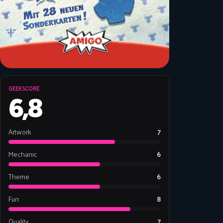
GEEKSCORE
6,8
Artwork
7
Mechanic
6
Theme
6
Fun
8
Quality
7