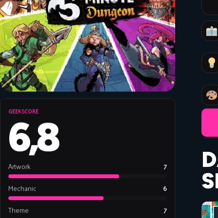
GEEKSCORE
6,8
D
Artwork
7
S
Mechanic
6
Theme
7