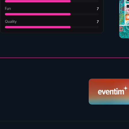
Fun
7
Quality
7