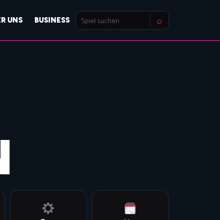
⌕
ER UNS
BUSINESS
Spiel
suchen
N