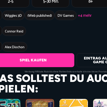
2–5
5–30 Min.
8+
+4 mehr
Wiggles 3D
(Web published)
DV Games
Connor Reid
Alex Diochon
EINTRAG A
SPIEL KAUFEN
GAME 
Werbung/Affiliate: Nutzt du diese Partnerlinks so erhalte ich eine kleine Provisi
AS SOLLTEST DU AU
PIELEN: