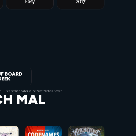
Easy
2017
UF BOARD
GEEK
on. Dir entstehen dabei keine zusätzlichen Kosten.
CH MAL