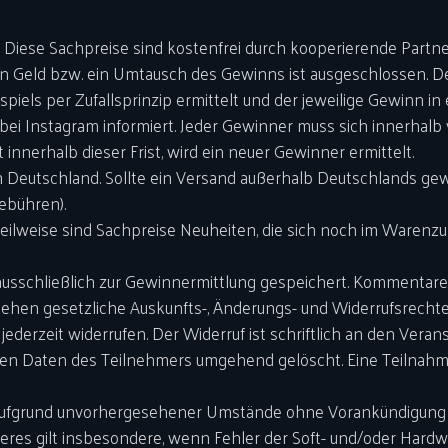
Diese Sachpreise sind kostenfrei durch kooperierende Partner 
n Geld bzw. ein Umtausch des Gewinns ist ausgeschlossen. De
ls per Zufallsprinzip ermittelt und der jeweilige Gewinn in e
bei Instagram informiert. Jeder Gewinner muss sich innerhal
innerhalb dieser Frist, wird ein neuer Gewinner ermittelt.
in Deutschland. Sollte ein Versand außerhalb Deutschlands ge
ebühren).
ilweise sind Sachpreise Neuheiten, die sich noch im Warenzul
usschließlich zur Gewinnermittlung gespeichert. Kommentare 
tehen gesetzliche Auskunfts-, Änderungs- und Widerrufsrechte
zeit widerrufen. Der Widerruf ist schriftlich an den Veransta
 Daten des Teilnehmers umgehend gelöscht. Eine Teilnahme 
l aufgrund unvorhergesehener Umstände ohne Vorankündigung 
res gilt insbesondere, wenn Fehler der Soft- und/oder Hardw