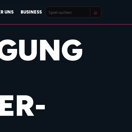
⌕
ER UNS
BUSINESS
Spiel
suchen
NGUNG
ER-