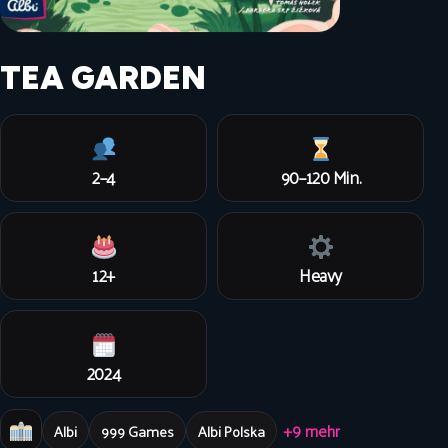
TEA GARDEN
2–4
90–120 Min.
12+
Heavy
2024
+9 mehr
Albi
999 Games
Albi Polska