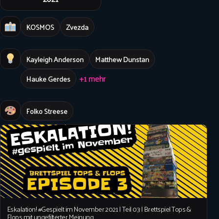
KOSMOS
Zvezda
Kayleigh Anderson
Matthew Dunstan
+1 mehr
Hauke Gerdes
Folko Streese
Eskalation! #Gespielt im November 2021 | Teil 03 | Brettspiel Tops &
Flops mit ungefilterter Meinung