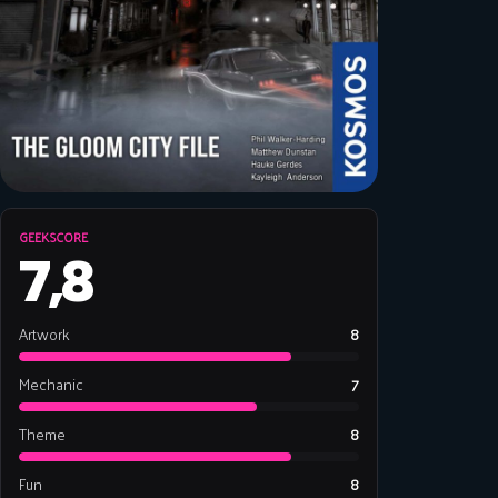
GEEKSCORE
7,8
Artwork
8
Mechanic
7
Theme
8
Fun
8