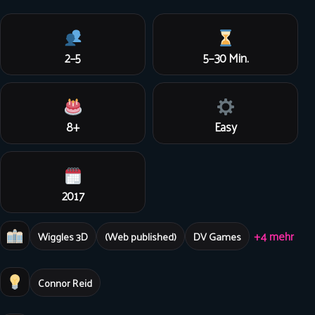
2–5
5–30 Min.
8+
Easy
2017
+4 mehr
Wiggles 3D
(Web published)
DV Games
Connor Reid