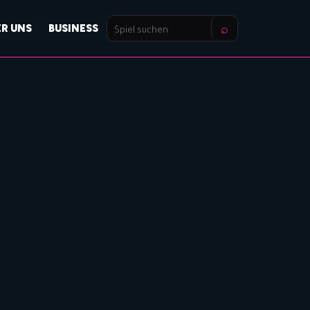
⌕
ER UNS
BUSINESS
Spiel
suchen