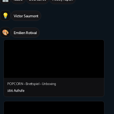
💡
Victor Saumont
🎨
Emilien Rotival
POPCORN – Brettspiel – Unboxing
186 Aufrufe