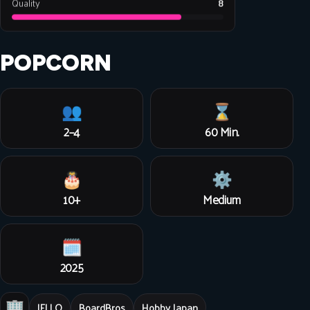
Quality
8
POPCORN
👥
⌛
2–4
60 Min.
🎂
⚙️
10+
Medium
🗓️
2025
🏢
IELLO
BoardBros
Hobby Japan