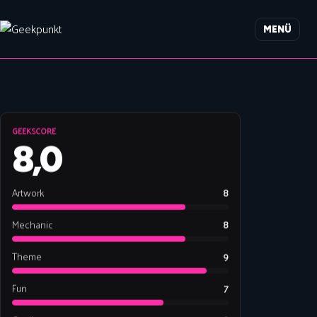
MENÜ
GEEKSCORE
8,0
Artwork
8
Mechanic
8
Theme
9
Fun
7