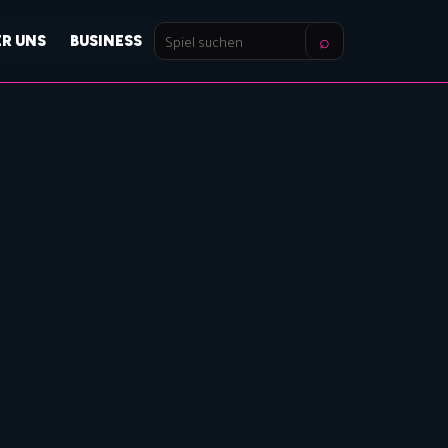
⌕
ER UNS
BUSINESS
Spiel
suchen
E