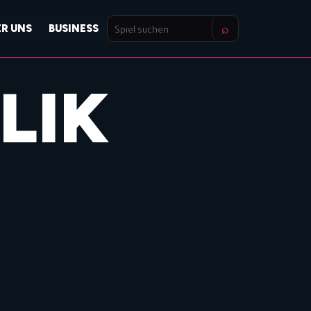
⌕
ER UNS
BUSINESS
Spiel
suchen
LIK