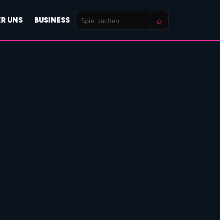
⌕
ER UNS
BUSINESS
Spiel
suchen