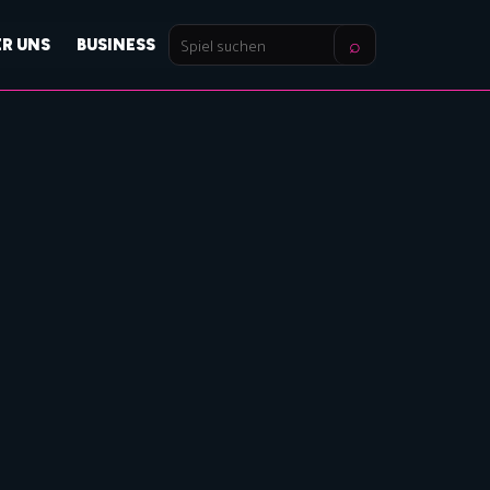
⌕
ER UNS
BUSINESS
Spiel
suchen