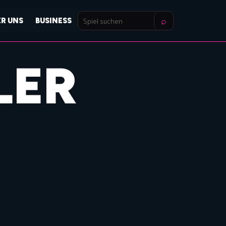
⌕
ER UNS
BUSINESS
Spiel
suchen
LER