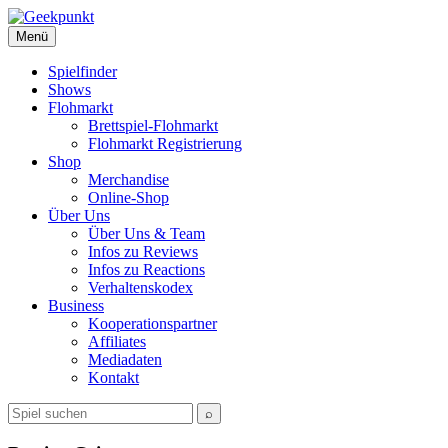
Menü
Spielfinder
Shows
Flohmarkt
Brettspiel-Flohmarkt
Flohmarkt Registrierung
Shop
Merchandise
Online-Shop
Über Uns
Über Uns & Team
Infos zu Reviews
Infos zu Reactions
Verhaltenskodex
Business
Kooperationspartner
Affiliates
Mediadaten
Kontakt
Spiel
⌕
suchen