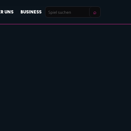
⌕
ER UNS
BUSINESS
Spiel
suchen