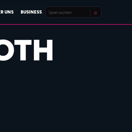
⌕
ER UNS
BUSINESS
Spiel
suchen
OTH