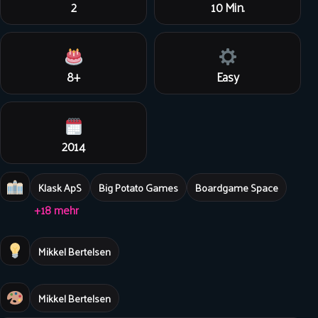
2
10 Min.
8+
Easy
2014
Klask ApS
Big Potato Games
Boardgame Space
+18 mehr
Mikkel Bertelsen
Mikkel Bertelsen