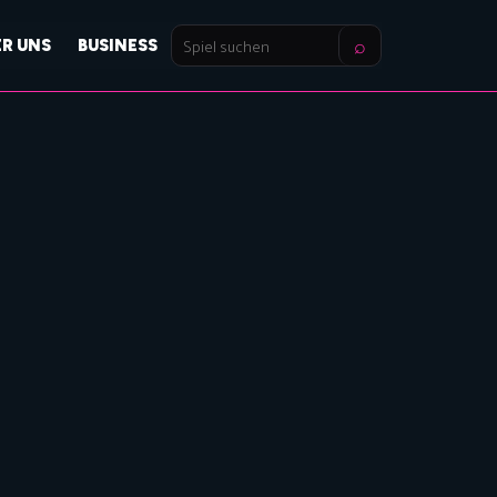
⌕
ER UNS
BUSINESS
Spiel
suchen