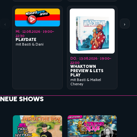
mit Basti
‹
›
MI. · 12.08.2026 · 19:00–
22:30
PLAYDATE
mit Basti & Dani
MO. · 17.0
22:30
DO. · 13.08.2026 · 19:00–
DER PIL
mit Basti
22:00
WHAKTOWN
PREVIEW & LETS
PLAY
mit Basti & Maikel
Cheney
NEUE SHOWS