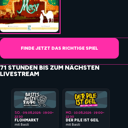
FINDE JETZT DAS RICHTIGE SPIEL
71 STUNDEN BIS ZUM NÄCHSTEN
LIVESTREAM
SO. · 09.08.2026 · 19:00–
MO. · 10.08.2026 · 19:00–
SO. · 16.0
22:30
22:30
22:00
FLOHMARKT
DER PILE IST GEIL
mit Basti
mit Basti
SPIELE
ONLINE