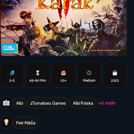
2–5
45–90 Min.
10+
Medium
2023
+6 mehr
Albi
2Tomatoes Games
Albi Polska
Petr Mikša